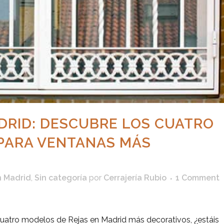
DRID: DESCUBRE LOS CUATRO
PARA VENTANAS MÁS
n Madrid
,
Sin categoría
por
Cerrajería Rubio
1 Comment
uatro modelos de Rejas en Madrid más decorativos, ¿estáis