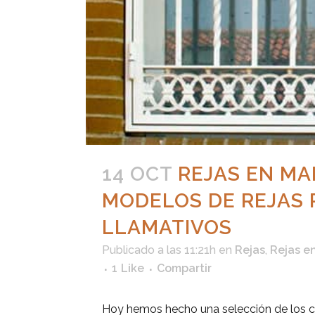
14 OCT
REJAS EN MA
MODELOS DE REJAS 
LLAMATIVOS
Publicado a las 11:21h
en
Rejas
,
Rejas e
1
Like
Compartir
Hoy hemos hecho una selección de los c