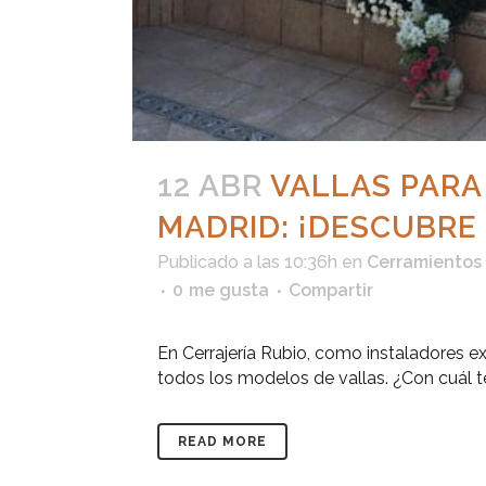
12 ABR
VALLAS PARA
MADRID: ¡DESCUBRE
Publicado a las 10:36h
en
Cerramientos 
0
me gusta
Compartir
En Cerrajería Rubio, como instaladores 
todos los modelos de vallas. ¿Con cuál te
READ MORE