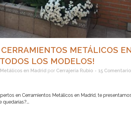
 CERRAMIENTOS METÁLICOS E
 TODOS LOS MODELOS!
Metálicos en Madrid
por
Cerrajería Rubio
15 Comentario
expertos en Cerramientos Metálicos en Madrid, te presentamo
 quedarías?...