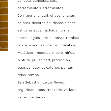
cancela
cancelas
casa
cerramiento
Cerramientos
Cerrrajería
chalet
chapa
chapas
colores
decoración
disposiciones
estilo
estética
fachada
forma
horno
inglés
jardín
lamas. rombos
lanza
macollas
Madrid
metálica
Metálicos
modelos
moelo
niños
pintura
privacidad
protección
puertas
puertas exterior
puntas
rejas
rombo
San Sebastián de los Reyes
seguridad
tipos
trenzado
vallado
vallas
ventanas