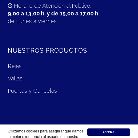
Horario de Atención al Público:
9,00 a 13,00 h. y de 15,00 a 17,00 h.
de Lunes a Viernes.
NUESTROS PRODUCTOS
Rejas
Vallas
Puertas y Cancelas
Utilizamos cookies para asegurar que damos
Aviso Legal y Política de Privacidad
|
Política de Cookies
ACEPTAR
la mejor experiencia al usuario en nuestro