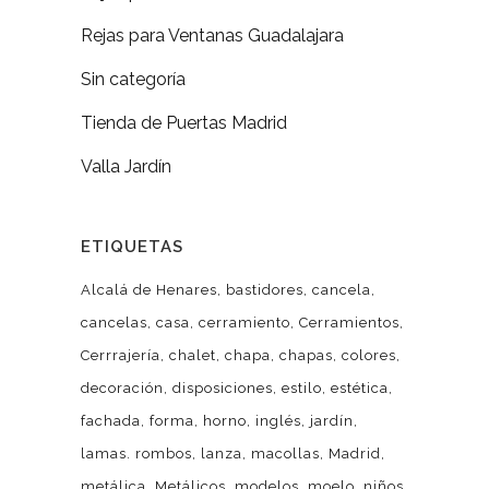
Rejas para Ventanas Guadalajara
Sin categoría
Tienda de Puertas Madrid
Valla Jardín
ETIQUETAS
Alcalá de Henares
bastidores
cancela
cancelas
casa
cerramiento
Cerramientos
Cerrrajería
chalet
chapa
chapas
colores
decoración
disposiciones
estilo
estética
fachada
forma
horno
inglés
jardín
lamas. rombos
lanza
macollas
Madrid
metálica
Metálicos
modelos
moelo
niños