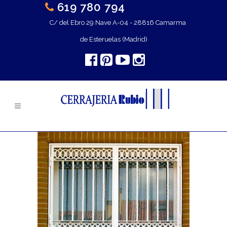
619 780 794
C/ del Ebro 29 Nave A-04 - 28816 Camarma
de Esteruelas (Madrid)