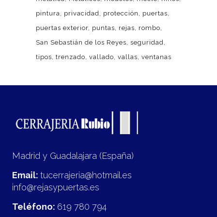
pintura
privacidad
protección
puertas
puertas exterior
puntas
rejas
rombo
San Sebastián de los Reyes
seguridad
tipos
trenzado
vallado
vallas
ventanas
Madrid y Guadalajara (España)
Email:
tucerrajeria@hotmail.es
info@rejasypuertas.es
Teléfono:
619 780 794