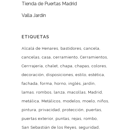
Tienda de Puertas Madrid
Valla Jardín
ETIQUETAS
Alcalá de Henares
bastidores
cancela
cancelas
casa
cerramiento
Cerramientos
Cerrrajería
chalet
chapa
chapas
colores
decoración
disposiciones
estilo
estética
fachada
forma
horno
inglés
jardín
lamas. rombos
lanza
macollas
Madrid
metálica
Metálicos
modelos
moelo
niños
pintura
privacidad
protección
puertas
puertas exterior
puntas
rejas
rombo
San Sebastián de los Reyes
seguridad