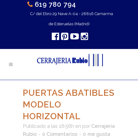
619 780 794
C/ del Ebro 29 Nave A-04 - 28816 Camarma
de Esteruelas (Madrid)
PUERTAS ABATIBLES
MODELO
HORIZONTAL
Publicado a las 16:56h
en
por
Cerrajería
Rubio
0 Comentarios
0
me gusta