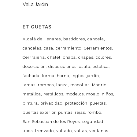
Valla Jardín
ETIQUETAS
Alcalá de Henares
bastidores
cancela
cancelas
casa
cerramiento
Cerramientos
Cerrrajería
chalet
chapa
chapas
colores
decoración
disposiciones
estilo
estética
fachada
forma
horno
inglés
jardín
lamas. rombos
lanza
macollas
Madrid
metálica
Metálicos
modelos
moelo
niños
pintura
privacidad
protección
puertas
puertas exterior
puntas
rejas
rombo
San Sebastián de los Reyes
seguridad
tipos
trenzado
vallado
vallas
ventanas