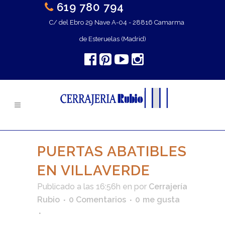
619 780 794
C/ del Ebro 29 Nave A-04 - 28816 Camarma
de Esteruelas (Madrid)
PUERTAS ABATIBLES
EN VILLAVERDE
Publicado a las 16:56h
en
por
Cerrajería
Rubio
0 Comentarios
0
me gusta