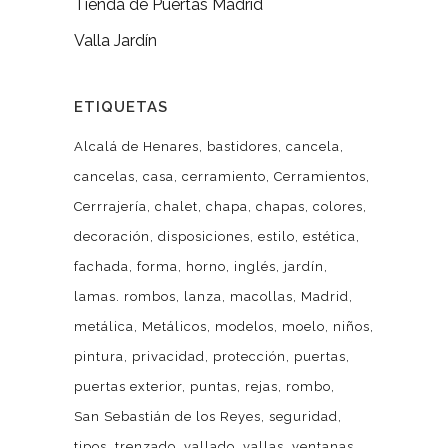
Tienda de Puertas Madrid
Valla Jardín
ETIQUETAS
Alcalá de Henares
bastidores
cancela
cancelas
casa
cerramiento
Cerramientos
Cerrrajería
chalet
chapa
chapas
colores
decoración
disposiciones
estilo
estética
fachada
forma
horno
inglés
jardín
lamas. rombos
lanza
macollas
Madrid
metálica
Metálicos
modelos
moelo
niños
pintura
privacidad
protección
puertas
puertas exterior
puntas
rejas
rombo
San Sebastián de los Reyes
seguridad
tipos
trenzado
vallado
vallas
ventanas